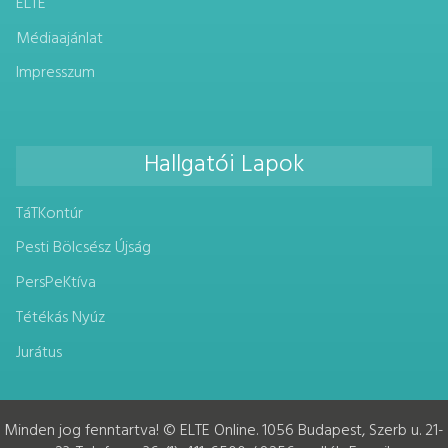
ELTE
Médiaajánlat
Impresszum
Hallgatói Lapok
TáTKontúr
Pesti Bölcsész Újság
PersPeKtíva
Tétékás Nyúz
Jurátus
Minden jog fenntartva! © ELTE Online. 1056 Budapest, Szerb u. 21-