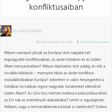
konfliktusaiban
SOLYMOSI EMŐKE
2014. november 24., 18:00
ELTE ÁJK A/II-es terem
Milyen szerepet játszik az Európai Unió napjaink két
legnagyobb konfliktusában, az ukrán krízisben és az Iszlám
Állam térnyerésében? Milyen lépéseket tett eddig, és mik a
további kilátások – mennyire hibás az ukrán konfliktus
eszkalálódásában Európa? Jelenthet-e valós fenyegetést a
Szíriában és Irakban egyre nagyobb területeket ellenőrző
Iszlám Állam? Az USA-hoz mérten mekkora beleszólása lehet
az EU-nak az események alakulásába? Lehet-e egységesen
fellépni, vagy a nemzetállamokra bízzuk a cselekvést? Ezekre