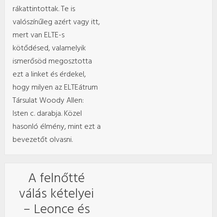
rákattintottak. Te is
valószínűleg azért vagy itt,
mert van ELTE-s
kötődésed, valamelyik
ismerősöd megosztotta
ezt a linket és érdekel,
hogy milyen az ELTEátrum
Társulat Woody Allen:
Isten c. darabja. Közel
hasonló élmény, mint ezt a
bevezetőt olvasni.
A felnőtté
válás kételyei
– Leonce és