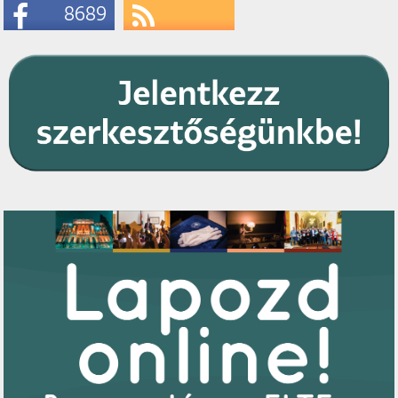
8689
Likes
Subscribe
RSS Feeds