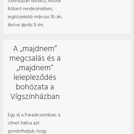
Színházban látható, Alföldi
Róbert rendezésében,
legközelebb március 16-án,
illetve április 9-én.
A „majdnem”
megcsalás és a
„majdnem”
lelepleződés
bohózata a
Vígszínházban
Egy éj a Paradicsomban: a
címet hallva azt
gondolhatjuk, hogy