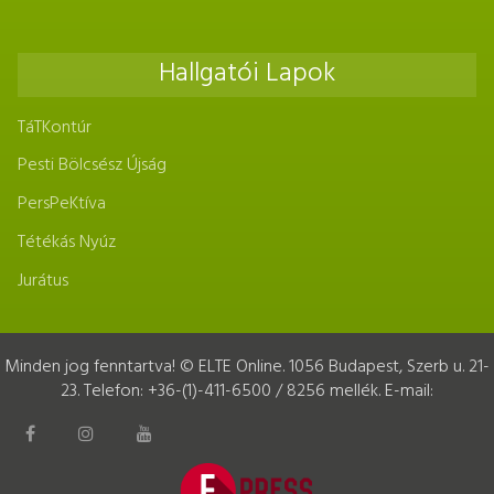
Hallgatói Lapok
TáTKontúr
Pesti Bölcsész Újság
PersPeKtíva
Tétékás Nyúz
Jurátus
Minden jog fenntartva! © ELTE Online. 1056 Budapest, Szerb u. 21-
23. Telefon: +36-(1)-411-6500 / 8256 mellék. E-mail: