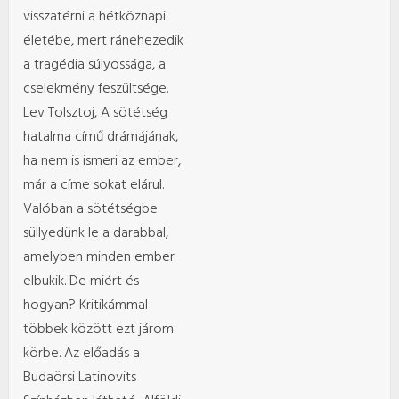
visszatérni a hétköznapi
életébe, mert ránehezedik
a tragédia súlyossága, a
cselekmény feszültsége.
Lev Tolsztoj, A sötétség
hatalma című drámájának,
ha nem is ismeri az ember,
már a címe sokat elárul.
Valóban a sötétségbe
süllyedünk le a darabbal,
amelyben minden ember
elbukik. De miért és
hogyan? Kritikámmal
többek között ezt járom
körbe. Az előadás a
Budaörsi Latinovits