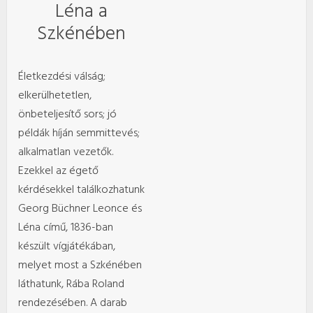
Léna a
Szkénében
Életkezdési válság;
elkerülhetetlen,
önbeteljesítő sors; jó
példák híján semmittevés;
alkalmatlan vezetők.
Ezekkel az égető
kérdésekkel találkozhatunk
Georg Büchner Leonce és
Léna című, 1836-ban
készült vígjátékában,
melyet most a Szkénében
láthatunk, Rába Roland
rendezésében. A darab