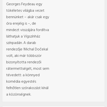
Georges Feydeau egy
tökéletes világba vezet
bennünket – akár csak egy
óra erejéig is –, de
mindezt visszájára fordítva
láthatjuk a Vígszínház
színpadán. A darab
rendezője Michal Dočekal
volt, aki már többször
bizonyította rendezői
rátermettségét, most sem
tévedett: a könnyed
komédia egyestés
felhőtlen szórakozást kínál
a közönségnek.