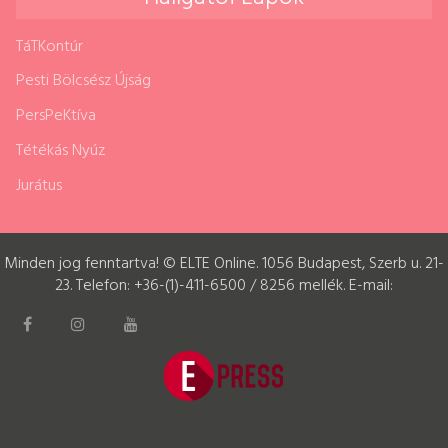
TáTKontúr
Pesti Bölcsész Újság
PersPeKtíva
Tétékás Nyúz
Jurátus
Minden jog fenntartva! © ELTE Online. 1056 Budapest, Szerb u. 21-
23. Telefon: +36-(1)-411-6500 / 8256 mellék. E-mail: