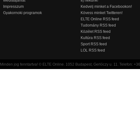
Médiaajánlat
Írj nekünk!
Impresszum
Kedvelj minket a Facebookon!
Gyakornoki programok
Kövess minket Twitteren!
ELTE Online RSS feed
Tudomány RSS feed
Közélet RSS feed
Kultúra RSS feed
Sport RSS feed
LOL RSS feed
Minden jog fenntartva! © ELTE Online. 1052 Budapest, Gerlóczy u. 11. Telefon: +3