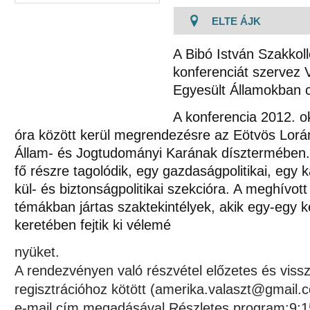
ELTE ÁJK
A Bibó István Szakkoll
konferenciát szervez 
Egyesült Államokban 
A konferencia 2012. o
óra között kerül megrendezésre az Eötvös Lo
Állam- és Jogtudományi Karának dísztermében
fő részre tagolódik, egy gazdaságpolitikai, eg
kül- és biztonságpolitikai szekcióra. A meghívott
témákban jártas szaktekintélyek, akik egy-egy 
keretében fejtik ki vélemé
nyüket.
A rendezvényen való részvétel előzetes és vissz
regisztrációhoz kötött (
amerika.valaszt@gmail.
e-mail cím megadásával.Részletes program:9:15