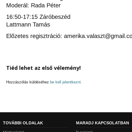
Moderál: Rada Péter
16:50-17:15 Záróbeszéd
Lattmann Tamás
Előzetes regisztráció:
amerika.valaszt@gmail.c
Tiéd lehet az első vélemény!
Hozzászólás küldéséhez
be kell jelentkezni
.
TOVÁBBI OLDALAK
MARADJ KAPCSOLATBAN
nyzat