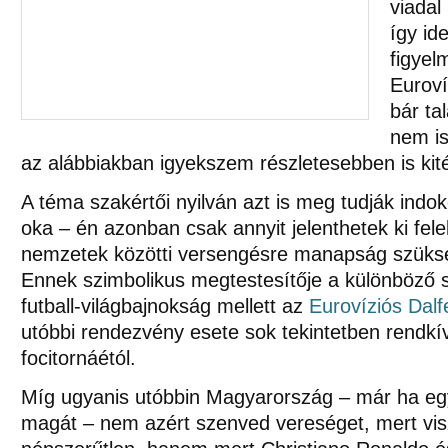
viadal
így id
figyel
Euroví
bár ta
nem is
az alábbiakban igyekszem részletesebben is kité
A téma szakértői nyilván azt is meg tudják indok
oka – én azonban csak annyit jelenthetek ki fel
nemzetek közötti versengésre manapság szüksé
Ennek szimbolikus megtestesítője a különböző
futball-világbajnokság mellett az
Eurovíziós Dalf
utóbbi rendezvény esete sok tekintetben rendkív
focitornáétól.
Míg ugyanis utóbbin Magyarország – már ha egyál
magát – nem azért szenved vereséget, mert visz