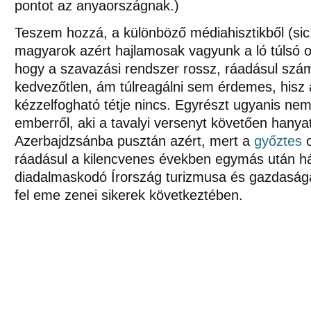
pontot az anyaországnak.)
Teszem hozzá, a különböző médiahisztikből (sic!
magyarok azért hajlamosak vagyunk a ló túlsó ol
hogy a szavazási rendszer rossz, ráadásul szám
kedvezőtlen, ám túlreagálni sem érdemes, hisz 
kézzelfogható tétje nincs. Egyrészt ugyanis nem
emberről, aki a tavalyi versenyt követően hanya
Azerbajdzsánba pusztán azért, mert a
győztes
o
ráadásul a kilencvenes években egymás után 
diadalmaskodó Írország turizmusa és gazdasága
fel eme zenei sikerek következtében.