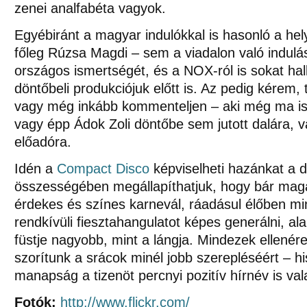
zenei analfabéta vagyok.
Egyébiránt a magyar indulókkal is hasonló a hely
főleg Rúzsa Magdi – sem a viadalon való indul
országos ismertségét, és a NOX-ról is sokat ha
döntőbeli produkciójuk előtt is. Az pedig kérem, 
vagy még inkább kommenteljen – aki még ma is
vagy épp Ádok Zoli döntőbe sem jutott dalára, 
előadóra.
Idén a
Compact Disco
képviselheti hazánkat a d
összességében megállapíthatjuk, hogy bár mag
érdekes és színes karnevál, ráadásul élőben mi
rendkívüli fiesztahangulatot képes generálni, al
füstje nagyobb, mint a lángja. Mindezek ellené
szorítunk a srácok minél jobb szerepléséért – 
manapság a tizenöt percnyi pozitív hírnév is val
Fotók:
http://www.flickr.com/