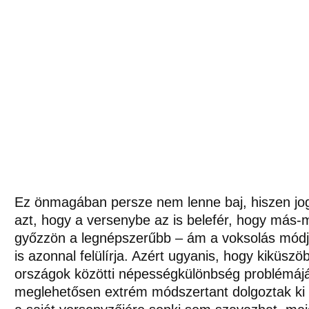
Ez önmagában persze nem lenne baj, hiszen jo
azt, hogy a versenybe az is belefér, hogy más-m
győzzön a legnépszerűbb – ám a voksolás módja
is azonnal felülírja. Azért ugyanis, hogy kiküszö
országok közötti népességkülönbség problémájá
meglehetősen extrém módszertant dolgoztak ki –