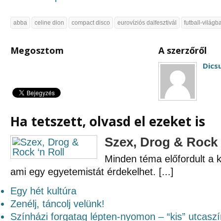
abba
celine dion
compact disco
eurovíziós dalfesztivál
futball-világ
Megosztom
A szerzőről
Dics
Ha tetszett, olvasd el ezeket is
Szex, Drog & Rock 
Minden téma előfordult a k
ami egy egyetemistát érdekelhet. [...]
Egy hét kultúra
Zenélj, táncolj velünk!
Színházi forgatag lépten-nyomon – “kis” utcasz