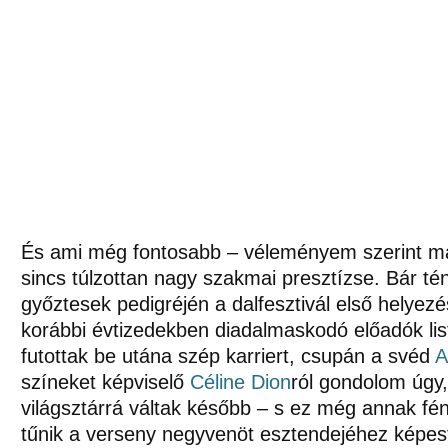
És ami még fontosabb – véleményem szerint m
sincs túlzottan nagy szakmai presztízse. Bár tén
győztesek pedigréjén a dalfesztivál első helye
korábbi évtizedekben diadalmaskodó előadók list
futottak be utána szép karriert, csupán a svéd
A
színeket képviselő
Céline Dion
ról gondolom úgy,
világsztárrá váltak később – s ez még annak fé
tűnik a verseny negyvenöt esztendejéhez képest,