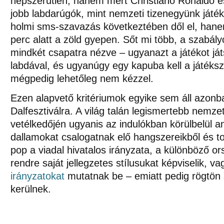
népszerűtlen, hanem mert Christiano Ronaldo é
jobb labdarúgók, mint nemzeti tizenegyünk játé
holmi sms-szavazás következtében dől el, han
perc alatt a zöld gyepen. Sőt mi több, a szabál
mindkét csapatra nézve – ugyanazt a játékot já
labdával, és ugyanúgy egy kapuba kell a játéksze
mégpedig lehetőleg nem kézzel.
Ezen alapvető kritériumok egyike sem áll azonb
Dalfesztiválra. A világ talán legismertebb nemze
vetélkedőjén ugyanis az indulókban körülbelül a
dallamokat csalogatnak elő hangszereikből és to
pop a viadal hivatalos irányzata, a különböző or
rendre saját jellegzetes stílusukat képviselik, v
irányzatokat
mutatnak be – emiatt pedig rögtön 
kerülnek.