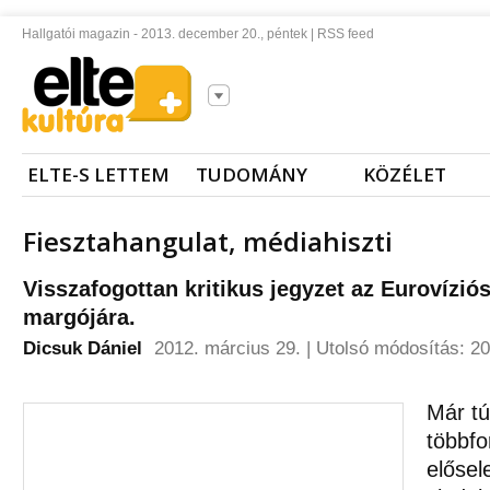
Hallgatói magazin - 2013. december 20., péntek |
RSS feed
ELTE-S LETTEM
TUDOMÁNY
KÖZÉLET
Fiesztahangulat, médiahiszti
Visszafogottan kritikus jegyzet az Eurovíziós
margójára.
Dicsuk Dániel
2012. március 29. | Utolsó módosítás: 20
Már tú
többfo
elősel