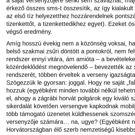
a saját versenyzőjére senki sem szavazhat, maj
érkező összes sms-t összesítik, az így kialakult
az első tíz helyezetthez hozzárendelnek pontsz
tizenkettőt, a tizenkettedikhez egyet). Ezeket ö
végső eredmény.
Amíg hosszú évekig nem a közönség voksai, h
belső szakmai zsűri döntött a pontokról, nem felt
rendszer ennyi vitára, ám amióta – a bevételeke
közérdeklődést megnövelendő – bevezették az
rendszerét, többen érveltek a verseny igazságta
Szögezzük le gyorsan: joggal. Hogy ne saját „fal
hozzuk (egyébként minden további nélkül tehetn
el, ahogy a zágrábi horvát polgárok egy kiváló
sikerdalát követően versengve kapkodnak mobilj
több támogató üzenetet küldhessenek szomszéd
versenyzője számára… na, ugye? (Egyébként ny
Horvátországban élő szerb nemzetiségű kisebbs