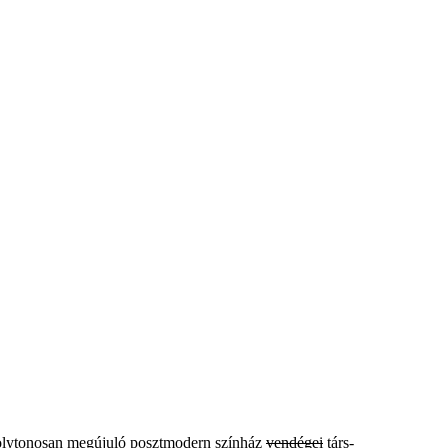
, folytonosan megújuló posztmodern színház
vendégei
társ-