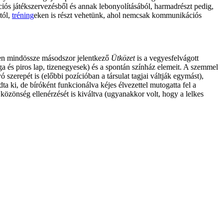
iós játékszervezésből és annak lebonyolításából, harmadrészt pedig,
tól,
tréning
eken is részt vehetünk, ahol nemcsak kommunikációs
ben mindössze másodszor jelentkező
Ütközet
is a vegyesfelvágott
ga és piros lap, tizenegyesek) és a spontán színház elemeit. A szemmel
ó szerepét is (előbbi pozícióban a társulat tagjai váltják egymást),
a ki, de bíróként funkcionálva kéjes élvezettel mutogatta fel a
közönség ellenérzését is kiváltva (ugyanakkor volt, hogy a lelkes