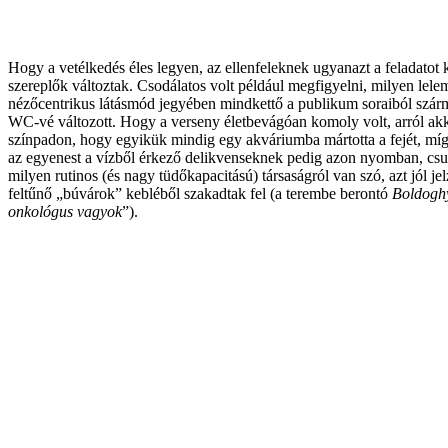
Hogy a vetélkedés éles legyen, az ellenfeleknek ugyanazt a feladatot k
szereplők változtak. Csodálatos volt például megfigyelni, milyen lel
nézőcentrikus látásmód jegyében mindkettő a publikum soraiból szárm
WC-vé változott. Hogy a verseny életbevágóan komoly volt, arról akk
színpadon, hogy egyikük mindig egy akváriumba mártotta a fejét, míg e
az egyenest a vízből érkező delikvenseknek pedig azon nyomban, csuro
milyen rutinos (és nagy tüdőkapacitású) társaságról van szó, azt jól j
feltűnő „búvárok” kebléből szakadtak fel (a terembe berontó
Boldogh
onkológus vagyok
”).