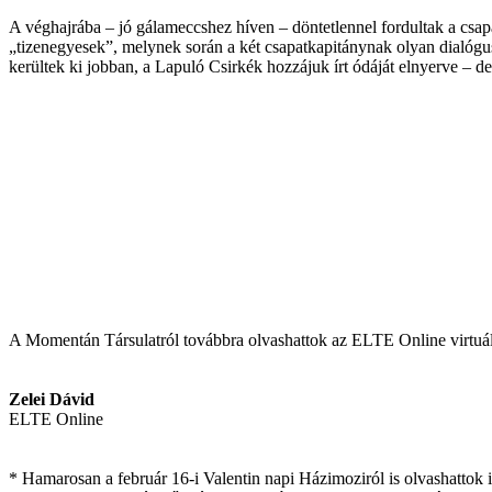
A véghajrába – jó gálameccshez híven – döntetlennel fordultak a csapa
„tizenegyesek”, melynek során a két csapatkapitánynak olyan dialógus
kerültek ki jobban, a Lapuló Csirkék hozzájuk írt ódáját elnyerve – de
A Momentán Társulatról továbbra olvashattok az ELTE Online virtuál
Zelei Dávid
ELTE Online
* Hamarosan a február 16-i Valentin napi Házimoziról is olvashattok 