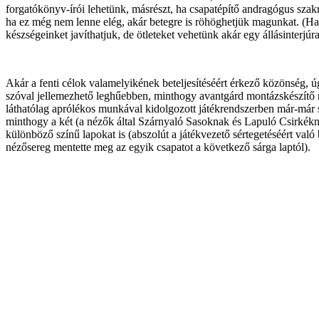
forgatókönyv-írói lehetünk, másrészt, ha csapatépítő andragógus szak
ha ez még nem lenne elég, akár betegre is röhöghetjük magunkat. (
készségeinket javíthatjuk, de ötleteket vehetünk akár egy állásinterjú
Akár a fenti célok valamelyikének beteljesítéséért érkező közönség
szóval jellemezhető leghűebben, minthogy avantgárd montázskészítő mód
láthatólag aprólékos munkával kidolgozott játékrendszerben már-már 
minthogy a két (a nézők által Szárnyaló Sasoknak és Lapuló Csirkéknek
különböző színű lapokat is (abszolút a játékvezető sértegetéséért val
nézősereg mentette meg az egyik csapatot a következő sárga laptól).