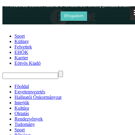
Sport
Külügy
Felvettek
EHÖK
Karrier
Eötvös Kiadó
Fõoldal
Egyetemvezetés
Hallgatói Önkormányzat
Interjúk
Kultúra
Oktatás
Rendezvények
Tudomány
Sport