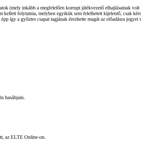
tok (mely inkább a megfelelően korrupt játékvezető elhajlásainak volt 
t kellett folytatnia, melyben egyikük sem felelhetett kijelentő, csak 
 épp így a győztes csapat tagjának érezhette magát az előadásra jegyet 
is hasábjain.
itt, az ELTE Online-on.