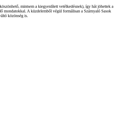
köszönhető, mintsem a kiegyenlített vetélkedésnek), így hát jöhettek a
kérdő mondatokkal. A küzdelemből végül formálisan a Szárnyaló Sasok
váltó közönség is.