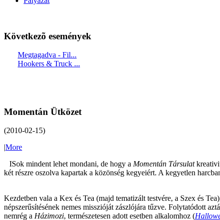
Pályázat
Következõ események
Megtagadva - Fil...
Hookers & Truck ...
Momentán Ütközet
(2010-02-15)
|
More
ISok mindent lehet mondani, de hogy a
Momentán Társulat
kreativi
két részre oszolva kapartak a közönség kegyeiért. A kegyetlen harcba
Kezdetben vala a Kex és Tea (majd tematizált testvére, a Szex és Tea)
népszerűsítésének nemes misszióját zászlójára tűzve. Folytatódott azt
nemrég a
Házimozi
, természetesen adott esetben alkalomhoz (
Hallow