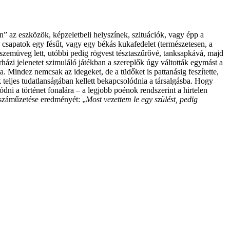
án” az eszközök, képzeletbeli helyszínek, szituációk, vagy épp a
 csapatok egy fésűt, vagy egy békás kukafedelet (természetesen, a
szemüveg lett, utóbbi pedig rögvest tésztaszűrővé, tanksapkává, majd
zi jelenetet szimuláló játékban a szereplők úgy váltották egymást a
. Mindez nemcsak az idegeket, de a tüdőket is pattanásig feszítette,
teljes tudatlanságában kellett bekapcsolódnia a társalgásba. Hogy
dni a történet fonalára – a legjobb poénok rendszerint a hirtelen
 száműzetése eredményét: „
Most vezettem le egy szülést, pedig