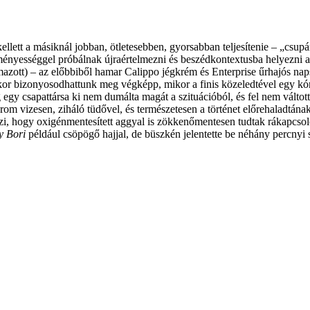
ellett a másiknál jobban, ötletesebben, gyorsabban teljesítenie – „csup
eményességgel próbálnak újraértelmezni és beszédkontextusba helyezni a
azott) – az előbbiből hamar Calippo jégkrém és Enterprise űrhajós nap
or bizonyosodhattunk meg végképp, mikor a finis közeledtével egy kórhá
gy csapattársa ki nem dumálta magát a szituációból, és fel nem váltotta
m vizesen, ziháló tüdővel, és természetesen a történet előrehaladtának 
elzi, hogy oxigénmentesített aggyal is zökkenőmentesen tudtak rákapcsoló
y Bori
például csöpögő hajjal, de büszkén jelentette be néhány percnyi