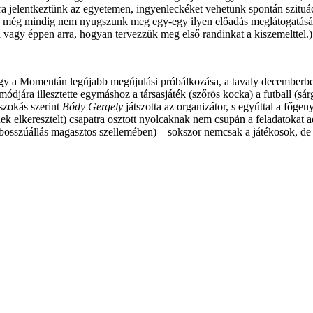
ra jelentkeztünk az egyetemen, ingyenleckéket vehetünk spontán szituác
Ha még mindig nem nyugszunk meg egy-egy ilyen előadás meglátogatásá
ra vagy éppen arra, hogyan tervezzük meg első randinkat a kiszemelttel.)
, úgy a Momentán legújabb megújulási próbálkozása, a tavaly december
jára illesztette egymáshoz a társasjáték (szőrös kocka) a futball (sár
szokás szerint
Bódy Gergely
játszotta az organizátor, s egyúttal a főgeny
 elkeresztelt) csapatra osztott nyolcaknak nem csupán a feladatokat adt
ó bosszúállás magasztos szellemében) – sokszor nemcsak a játékosok, de 