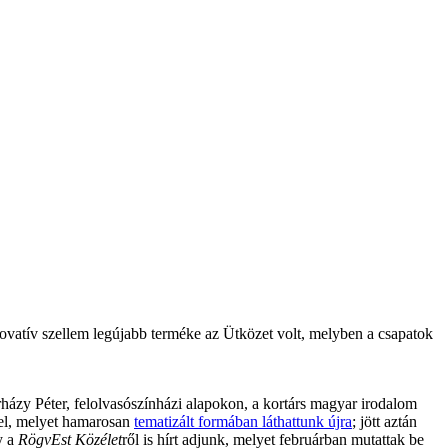
ovatív szellem legújabb terméke az Ütközet volt, melyben a csapatok
erházy Péter, felolvasószínházi alapokon, a kortárs magyar irodalom
el, melyet hamarosan
tematizált formában láthattunk újra
; jött aztán
y a
RögvEst Közélet
ről is hírt adjunk, melyet februárban mutattak be