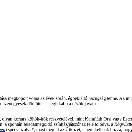
tása megkopott volna az évek során, égbekiáltó hazugság lenne. Az inn
n tizenegyesek döntöttek – leginkább a nézők javára.
, olyan kortárs költők-írók részvételével, mint Karafiáth Orsi vagy Est
án, a spontán feladatmegoldó-színház/játszóház felé tolódva, a
RögvEst
t
een
) specializálva*, most meg itt az Ütközet, s nem kell sok hozzá, hog