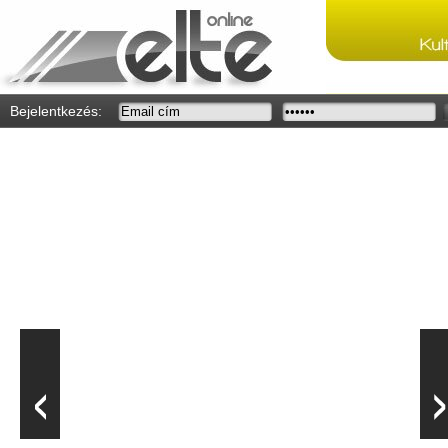
Bejelentkezés:
Újratervezés?
Jópár érettségizőnek ezt hozhatja magával a felsőoktatási
keretszámok jelentős átszabása. Csökken az állami
ösztöndíjak száma és ezt is csak a hallgatói szerződés
aláírásával lehet igényve venni.