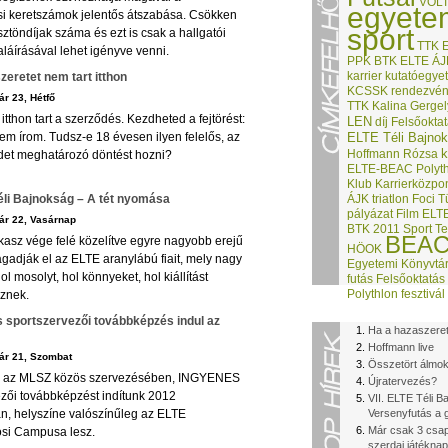
VOL
egyete
ási keretszámok jelentős átszabása. Csökken
sport
sztöndíjak száma és ezt is csak a hallgatói
TTK
láírásával lehet igényve venni.
PPK
BTK
ELTE ÁJ
karrier
kutatóegye
zeretet nem tart itthon
KCSSK
rendezvé
r 23, Hétfő
TTK
Kalina Gergel
itthon tart a szerződés. Kezdheted a fejtörést:
LEN
díj
Felsőoktat
em írom. Tudsz-e 18 évesen ilyen felelős, az
ELTE Téli Bajno
k
Hoffmann Rózsa
det meghatározó döntést hozni?
ELTE-BEAC Polythl
Klub
Karrierközpo
Téli Bajnokság – A tét nyomása
ÁJK
triatlon
Foci
T
pályázat
Film
ELT
ár 22, Vasárnap
BTK
2011
Sport Te
BEA
kasz vége felé közelítve egyre nagyobb erejű
HÖOK
gadják el az ELTE aranylábú fiait, mely nagy
Egyetemi Könyvtá
ol mosolyt, hol könnyeket, hol kiállítást
futás
Felsőoktatás
Polythlon
fesztivál
znek.
 sportszervezői továbbképzés indul az
Ha a hazaszerete
Hoffmann live
ár 21, Szombat
Összetört álmok
s az MLSZ közös szervezésében, INGYENES
Újratervezés?
ezői továbbképzést indítunk 2012
VII. ELTE Téli B
n, helyszíne valószínűleg az ELTE
Versenyfutás a g
Már csak 3 csap
si Campusa lesz.
szerdai játéknap