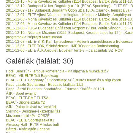
2011-12-15 - Moha Kávéház és Kultúrtér (1114 Budapest, Bartók Béla út 11-13.) 
2011-12-12 - Budapest XI.ker. Bogdánfy u. 10. (BEAC Sporttelep) - ELTE SE - B
2011-12-09 - 117 Budapest, Bogdánfy Ödön utca 10./A, Csarnok, teniszpálya 
2011-12-07 - ELTE Ajtósi Dürer sori kollégium - Küklopsz Műhely - Amphitryon
2011-12-08 - Moha Kávéház és Kultúrtér (1114 Budapest, Bartók Béla út 11-13.
2011-12-06 - Moha Kávéház és Kultúrtér (1114 Budapest, Bartók Béla út 11-13.) 
2011-12-08 - FUGA Budapesti Építészeti Központ (V. ker. Petőfi Sándor u. 5.) 
2011-12-10 - Néprajzi Múzeum (1055, Budapest, Kossuth Lajos tér 12.) - „Kará
programok a Néprajzi Múzeumban
2011-12-07 - ELTE-BTK, Kari Tanácsterem - Adventi ajándékbörze a Bölcsész
2011-12-06 - ELTE TÓK, Színházterem - IMPROscenion Brainstorming
2011-12-06 - ELTE ÁJK A épület, Egyetem tér 1-3. - palacsintaBISZTRÓ®
Galériák (találat: 30)
Hotel Benczúr - Tempus konferencia - Mit díjazna a munkáltató?
BEAC - VII. ELTE Téli Bajnokság
BEAC - ELTE Bogdánfy úti Sporttelep: az új tükrös terem és a régi kondi
Papp László Sportaréna - Educatio kiállítás 12/2
Papp László Budapest Sportaréna - Educatio Kiállítás 2012/1.
ÁJK - Sport évnyitó
BEAC - ELTE/BME FUTSAL
BEAC - Sportéjszaka #2
ÁJK - Palacsintával az árvákért
Sterling - Designer-ékszerkiállítás
Múzeum körút 4/A - OPSZÉ
BEAC - ELTE Sportéjszaka #1
Almássy Hall - ELTE Mikulás buli
Bárczi - Kitárt Ajtók Ünnepe