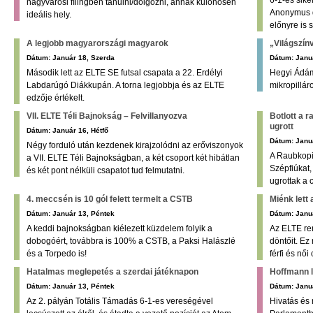
6-1-es sike
nagyvárosi fílingben tanulni/dolgozni, annak különösen
Anonymus d
ideális hely.
előnyre is s
A legjobb magyarországi magyarok
„Világszín
Dátum: Január 18, Szerda
Dátum: Janu
Második lett az ELTE SE futsal csapata a 22. Erdélyi
Hegyi Ádám 
Labdarúgó Diákkupán. A torna legjobbja és az ELTE
mikropillár
edzője értékelt.
VII. ELTE Téli Bajnokság – Felvillanyozva
Botlott a 
ugrott
Dátum: Január 16, Hétfő
Dátum: Janu
Négy forduló után kezdenek kirajzolódni az erőviszonyok
A Raubkopi
a VII. ELTE Téli Bajnokságban, a két csoport két hibátlan
Szépfiúkat
és két pont nélküli csapatot tud felmutatni.
ugrottak a 
4. meccsén is 10 gól felett termelt a CSTB
Miénk lett a
Dátum: Január 13, Péntek
Dátum: Janu
A keddi bajnokságban kiélezett küzdelem folyik a
Az ELTE re
dobogóért, továbbra is 100% a CSTB, a Paksi Halászlé
döntőit. Ez
és a Torpedo is!
férfi és női
Hatalmas meglepetés a szerdai játéknapon
Hoffmann l
Dátum: Január 13, Péntek
Dátum: Januá
Az 2. pályán Totális Támadás 6-1-es vereségével
Hivatás és 