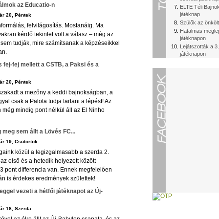
álmok az Educatio-n
ELTE Téli Bajnok
játéknap
ár 20, Péntek
Szülők az önkölt
nformálás, felvilágosítás. Mostanáig. Ma
Hatalmas meglep
akran kérdő tekintet volt a válasz – még az
játéknapon
sem tudják, mire számítsanak a képzéseikkel
Lejátszották a 3.
an.
játéknapon
 fej-fej mellett a CSTB, a Paksi és a
ár 20, Péntek
 szakadt a mezőny a keddi bajnokságban, a
al csak a Palota tudja tartani a lépést! Az
még mindig pont nélkül áll az El Ninho
g meg sem állt a Lövés FC...
r 19, Csütörtök
gaink közül a legizgalmasabb a szerda 2.
 az első és a hetedik helyezett között
3 pont differencia van. Ennek megfelelően
án is érdekes eredmények születtek!
ggel vezeti a hétfői játéknapot az Új-
ár 18, Szerda