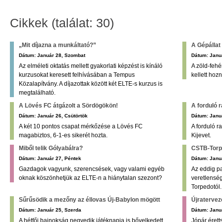
Cikkek (találat: 30)
„Mit díjazna a munkáltató?”
A Gépállat 
Dátum: Január 28, Szombat
Dátum: Janu
Az elméleti oktatás mellett gyakorlati képzést is kínáló
A zöld-fehé
kurzusokat keresett felhívásában a Tempus
kellett hoz
Közalapítvány. A díjazottak között két ELTE-s kurzus is
megtalálható.
A Lövés FC átgázolt a Sördögökön!
A forduló 
Dátum: Január 26, Csütörtök
Dátum: Januá
A két 10 pontos csapat mérkőzése a Lövés FC
A forduló r
magabiztos, 6-1-es sikerét hozta.
Kijevet.
Miből telik Gólyabálra?
CSTB-Torpe
Dátum: Január 27, Péntek
Dátum: Janu
Gazdagok vagyunk, szerencsések, vagy valami egyéb
Az eddig p
oknak köszönhetjük az ELTE-n a hiánytalan szezont?
veretlenség
Torpedotól.
Sűrűsödik a mezőny az éllovas Új-Babylon mögött
Újraterve
Dátum: Január 25, Szerda
Dátum: Janu
A hétfői bajnokság negyedik játéknapja is bővelkedett
Jópár éret