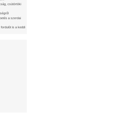
ság, csütörtöki
ségről
etés a szerdai
 fordulót is a keddi