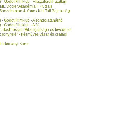
- Godot Filmklub - Visszafordíthatatlan
ME Docler Akadémia II. (futsal)
- Speedminton & Yonex Két-Toll Bajnokság
) - Godot Filmklub - A zongoratanárnő
- Godot Filmklub - A fiú
- TudásPresszó: Bibó igazsága és tévedései
csony felé” - Kézműves vásár és családi
ettudományi Karon