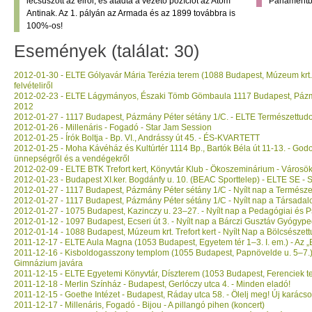
lecsúszott az élről, és átadta a vezető pozíciót az Atom
Parlamentb
Antinak. Az 1. pályán az Armada és az 1899 továbbra is
100%-os!
Események (találat: 30)
2012-01-30 - ELTE Gólyavár Mária Terézia terem (1088 Budapest, Múzeum krt. 4
felvételiről
2012-02-23 - ELTE Lágymányos, Északi Tömb Gömbaula 1117 Budapest, Pázmá
2012
2012-01-27 - 1117 Budapest, Pázmány Péter sétány 1/C. - ELTE Természettudo
2012-01-26 - Millenáris - Fogadó - Star Jam Session
2012-01-25 - Írók Boltja - Bp. VI., Andrássy út 45. - ÉS-KVARTETT
2012-01-25 - Moha Kávéház és Kultúrtér 1114 Bp., Bartók Béla út 11-13. - Godo
ünnepségről és a vendégekről
2012-02-09 - ELTE BTK Trefort kert, Könyvtár Klub - Ökoszeminárium - Városö
2012-01-23 - Budapest XI.ker. Bogdánfy u. 10. (BEAC Sporttelep) - ELTE SE - So
2012-01-27 - 1117 Budapest, Pázmány Péter sétány 1/C - Nyílt nap a Termész
2012-01-27 - 1117 Budapest, Pázmány Péter sétány 1/C - Nyílt nap a Társad
2012-01-27 - 1075 Budapest, Kazinczy u. 23–27. - Nyílt nap a Pedagógiai és P
2012-01-12 - 1097 Budapest, Ecseri út 3. - Nyílt nap a Bárczi Gusztáv Gyógyp
2012-01-14 - 1088 Budapest, Múzeum krt. Trefort kert - Nyílt Nap a Bölcsésze
2011-12-17 - ELTE Aula Magna (1053 Budapest, Egyetem tér 1–3. I. em.) - Az „
2011-12-16 - Kisboldogasszony templom (1055 Budapest, Papnövelde u. 5–7.)
Gimnázium javára
2011-12-15 - ELTE Egyetemi Könyvtár, Díszterem (1053 Budapest, Ferenciek ter
2011-12-18 - Merlin Színház - Budapest, Gerlóczy utca 4. - Minden eladó!
2011-12-15 - Goethe Intézet - Budapest, Ráday utca 58. - Ölelj meg! Új karácson
2011-12-17 - Millenáris, Fogadó - Bijou - A pillangó pihen (koncert)