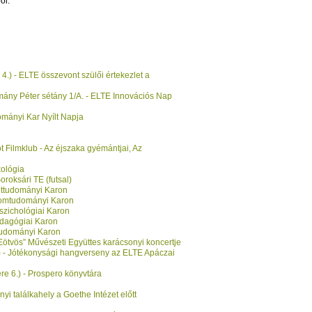
ől.
.) - ELTE összevont szülői értekezlet a
ny Péter sétány 1/A. - ELTE Innovációs Nap
mányi Kar Nyílt Napja
t Filmklub - Az éjszaka gyémántjai, Az
kológia
roksári TE (futsal)
ettudományi Karon
alomtudományi Karon
szichológiai Karon
edagógiai Karon
ttudományi Karon
Eötvös” Művészeti Együttes karácsonyi koncertje
 - Jótékonysági hangverseny az ELTE Apáczai
e 6.) - Prospero könyvtára
yi találkahely a Goethe Intézet előtt