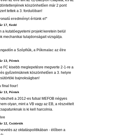
rével az élre állt az Új-Babylon csapata, és az
öntetlenjének köszönhetően már 2 pont
zert tettek a 3. fordulóban!
vonalú eredményt értünk el”
ár 17, Kedd
a kutatóegyetemi projekt keretein belül
ok mechanikai tulajdonságait vizsgálja.
rangadón a Szépfiúk, a Pókmalac az élre
ár 13, Péntek
e FC kisebb meglepetésre megverte 2-1-re a
, és győzelmüknek köszönhetően a 3. helyre
csütörtöki bajnokságban!
 final four!
ár 13, Péntek
ndezheti a 2012-es futsal MEFOB négyes
 nem olyan, mint a VB vagy az EB, a részvételt
 csapatunknak is ki kell harcolnia.
ive
r 12, Csütörtök
nevelés az oktatáspolitikában - élőben a