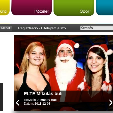
Regisztráció
-
Elfelejtett jelszó
Mehet
Van esély a külföldi továbbtanulásra -
lehetőségek az EDUCATIO-n
ELTE Mikulás buli
A felsőoktatásba készülő diákok szinte megrohamozták a
külföldre közvetítő szervezeteket és a külföldi iskolák
Helyszín:
Almássy Hall
képviselőit.Mi a választék?
Dátum:
2011-12-08