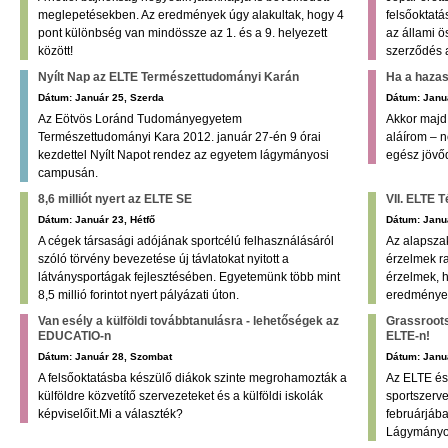
meglepetésekben. Az eredmények úgy alakultak, hogy 4
felsőoktat
pont különbség van mindössze az 1. és a 9. helyezett
az állami ö
között!
szerződés a
Nyílt Nap az ELTE Természettudományi Karán
Ha a hazas
Dátum: Január 25, Szerda
Dátum: Januá
Az Eötvös Loránd Tudományegyetem
Akkor majd 
Természettudományi Kara 2012. január 27-én 9 órai
aláírom – n
kezdettel Nyílt Napot rendez az egyetem lágymányosi
egész jövő
campusán.
8,6 milliót nyert az ELTE SE
VII. ELTE 
Dátum: Január 23, Hétfő
Dátum: Janu
A cégek társasági adójának sportcélú felhasználásáról
Az alapsza
szóló törvény bevezetése új távlatokat nyitott a
érzelmek ra
látványsportágak fejlesztésében. Egyetemünk több mint
érzelmek, h
8,5 millió forintot nyert pályázati úton.
eredménye
Van esély a külföldi továbbtanulásra - lehetőségek az
Grassroots
EDUCATIO-n
ELTE-n!
Dátum: Január 28, Szombat
Dátum: Janu
A felsőoktatásba készülő diákok szinte megrohamozták a
Az ELTE é
külföldre közvetítő szervezeteket és a külföldi iskolák
sportszerv
képviselőit.Mi a választék?
februárjába
Lágymányo