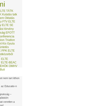
T
mi
ELTE TÁTK
K
Kutatás
tatk
tem
Oktatás
ny
FTV
ELTE
y
ELTE SE
ási törvény
kság
EFOTT
onferencia
on Triatlon
nt
Kis Gyula
üntetés
E PPK
ELTE
stközelből
C
ELTE
r
ELTE-BEAC
EHÖK
OMHV
Buli
t nem tart itthon
 az Educatio-n
ajnokság –
ólokért
at veretlen a
on!