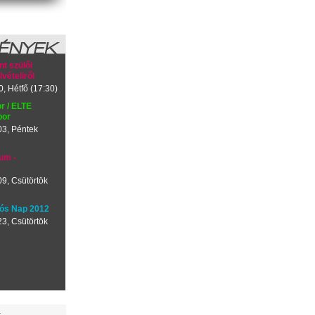
t szülői
lvételiről
, Hétfő (17:30)
or / ELTE
bor
03, Péntek
um -
a
9, Csütörtök
iós Nap 2012
3, Csütörtök