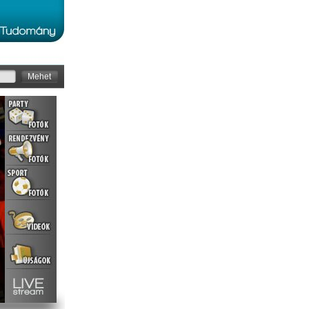
Mehet
Eötvös: Férfias játékok
Minden eddiginél többen voltak kíváncsiak az ELTE Sport
Erasmus party
Évnyitójára. Fellendülőben lenne sportéletünk?
Helyszín:
B7
Dátum:
2011-11-29