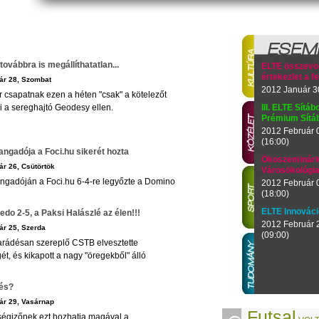
továbbra is megállíthatatlan...
ELTE összevon
értekezlet a fe
ár 28, Szombat
2012 Január 30
r csapatnak ezen a héten "csak" a kötelezőt
ni a sereghajtó Geodesy ellen.
III. ELTE Sítáb
Prémium Sítá
2012 Február 
(16:00)
rangadója a Foci.hu sikerét hozta
Ökoszeminári
r 26, Csütörtök
Városökológi
angadóján a Foci.hu 6-4-re legyőzte a Domino
2012 Február 0
(18:00)
ELTE Innovác
do 2-5, a Paksi Halászlé az élen!!!
2012 Február 2
ár 25, Szerda
(09:00)
arádésan szereplő CSTB elvesztette
ét, és kikapott a nagy "öregekből" álló
zés?
ár 29, Vasárnap
Futsal
tségizőnek ezt hozhatja magával a