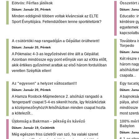
Eötvös: Férfias játékok
Összetört 
Dátum: Január 20, Péntek
Dátum: Janu
Minden eddiginél többen voltak kíváncsiak az ELTE
Educatio: i
Sport Évnyitójára. Fellendülőben lenne sportéletünk?
kérdésre gy
egyetemek 
kapcsolatb
A csütörtöki nap rangadóján a Gépállat örülhetett!
Továbbra is
Torpedo
Dátum: Január 20, Péntek
Dátum: Janu
A Pókmalac 4-3-as legyőzésével élre állt a Gépállat.
Két részre
Azonban mindössze egy pont előnyük van az eXtra előtt,
három naggy
akik értékes győzelmet arattak az első három fordulóban
alsóházban 
veretlen Szépfiúk ellen!
csapata...
Az "egyesen" a helyzet változatlan!!!
Egy tucati
Dátum: Január 20, Péntek
Dátum: Januá
A Hamza Rostock-Májmedence 2. alsóházi rangadó a
A bajnoksá
'tengerparti' csapat 5-4-es sikerét hozta, így felzárkóztak
pálya, ahol
a középmezőnyhöz!A felsőházban minden csapat hozta
mindössze 
a kötelezőt...
most szerd
Újdonság a Bakrman – pékség és kávézó
100% mérle
Babylon
Dátum: Január 19, Csütörtök
Dátum: Janu
Még egészen friss üzletről van szó, ha valaki szeret