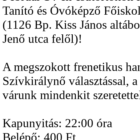
Tanító és Óvóképző Főisko
(1126 Bp. Kiss János altábo
Jenő utca felől)!
A megszokott frenetikus han
Szívkirálynő választással, a
várunk mindenkit szeretette
Kapunyitás: 22:00 óra
Belépő: 400 Ft