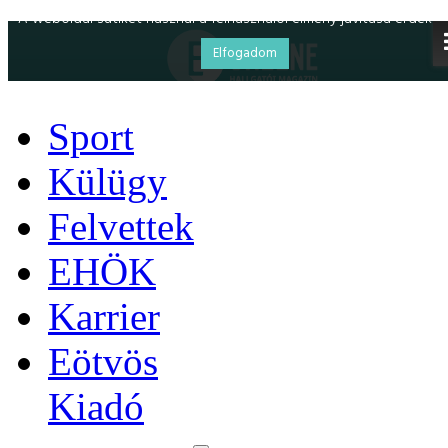
Sport
Külügy
Felvettek
EHÖK
Karrier
Eötvös
Kiadó