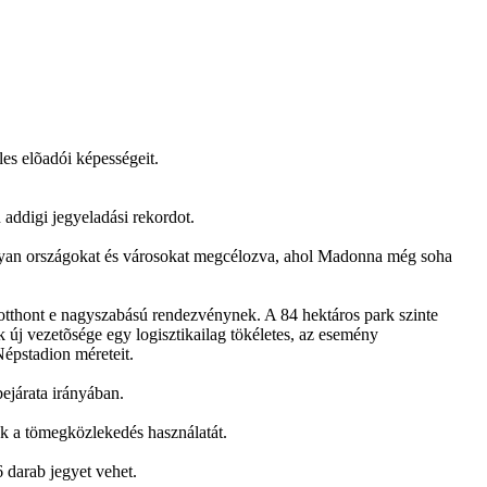
es elõadói képességeit.
addigi jegyeladási rekordot.
, olyan országokat és városokat megcélozva, ahol Madonna még soha
 otthont e nagyszabású rendezvénynek. A 84 hektáros park szinte
új vezetõsége egy logisztikailag tökéletes, az esemény
épstadion méreteit.
bejárata irányában.
ek a tömegközlekedés használatát.
 darab jegyet vehet.