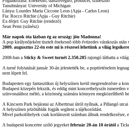
Foglalkozása: Énekesnõ, dalszövegíró, producer, színésznõ
Tanulmányai: University of Michigan
Lánya: Lourdes Maria Ciccone Leon (Apja - Carlos Leon)
Fia: Rocco Ritchie (Apja - Guy Ritchie)
Ex-férjei: Guy Ritchie (rendezõ)
Sean Penn (színész)
Már napok óta lázban ég az ország: jön Madonna!
A pop királynõjeként tisztelt énekesnõ több évtizedes várakozás után
2009. augusztus 22-én este mi is részesei lehetünk a világ legsike
2008-ban a
Sticky & Sweet turnét 2.350.285
rajongó láthatta a vil
A turné folytatását január 30-án jelentették be, a poptörténelem leg
nem lépett fel.
Budapesten egy fantasztikus új helyszínen kerül megrendezésre a kon
Budapest közepén fekszik, és eddig mint koncerthelyszín ismeretlen 
színvonalához méltó, a közönség számára könnyen megközelíthetõ hely
A Kincsem Park bejáratai az Albertirsai útról nyílnak, a Pillangó utca
A helyszínen jelzõtáblák fogják segíteni a tájékozódást.
Mivel parkolóhelyek csak korlátozott számban állnak rendelkezésre, e
A budapesti koncertre szóló jegyeket
február 20-án 10 órától
a Tick