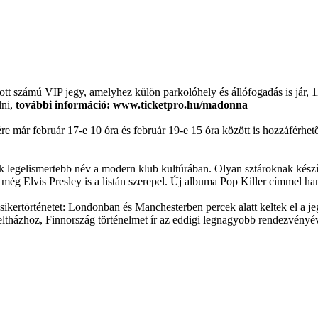
ozott számú VIP jegy, amelyhez külön parkolóhely és állófogadás is jár, 
lni,
további információ: www.ticketpro.hu/madonna
re már február 17-e 10 óra és február 19-e 15 óra között is hozzáférh
ik legelismertebb név a modern klub kultúrában. Olyan sztároknak készí
g Elvis Presley is a listán szerepel. Új albuma Pop Killer címmel ha
sikertörténetet: Londonban és Manchesterben percek alatt keltek el a j
 teltházhoz, Finnország történelmet ír az eddigi legnagyobb rendezvényév