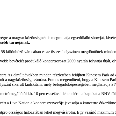
 végre a magyar közönségnek is megmutatja egyedülálló showját, kivétel
resebb turnéjának.
ág 58 különbözõ városában és az összes helyszínen megdöntöttek minden 
nagyobb bevételét produkáló koncertsorozat 2009 nyarán folytatja útját
cert. Az elmúlt években minden részletében felújított Kincsem Park ad
volt a nagyközönség számára. Fontos megemlíteni, hogy a Kincsem Park 
színt sikerült kialakítani, mely befogadóképességében meghaladja a N
i metrómegállótól kb. 10 perces sétával lehet elérni a kapukat a BNV fõ
zért a Live Nation a koncert szervezõje javasolja a koncertre érkezõkn
etpro országos hálózatában lehet megvásárolni. Egy vásárló maximum 6