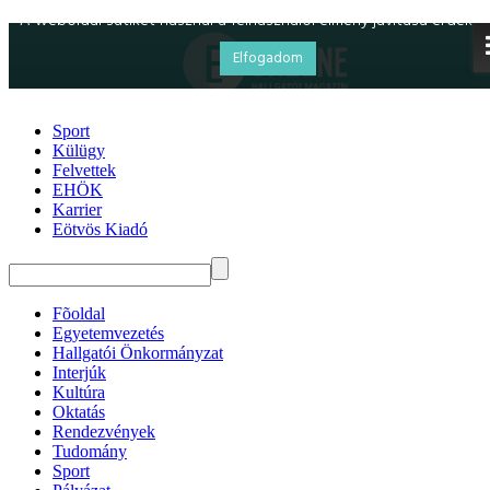
Sport
Külügy
Felvettek
EHÖK
Karrier
Eötvös Kiadó
Fõoldal
Egyetemvezetés
Hallgatói Önkormányzat
Interjúk
Kultúra
Oktatás
Rendezvények
Tudomány
Sport