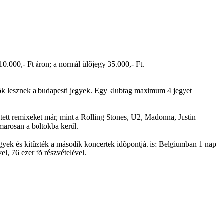
110.000,- Ft áron; a normál ülõjegy 35.000,- Ft.
etõk lesznek a budapesti jegyek. Egy klubtag maximum 4 jegyet
tett remixeket már, mint a Rolling Stones, U2, Madonna, Justin
marosan a boltokba kerül.
egyek és kitûzték a második koncertek idõpontját is; Belgiumban 1 nap
el, 76 ezer fõ részvételével.