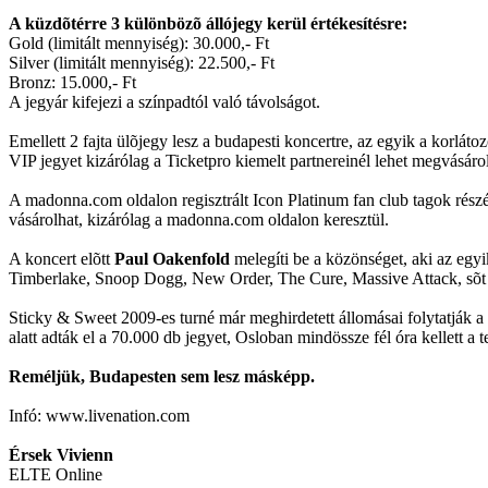
A küzdõtérre 3 különbözõ állójegy kerül értékesítésre:
Gold (limitált mennyiség): 30.000,- Ft
Silver (limitált mennyiség): 22.500,- Ft
Bronz: 15.000,- Ft
A jegyár kifejezi a színpadtól való távolságot.
Emellett 2 fajta ülõjegy lesz a budapesti koncertre, az egyik a korlát
VIP jegyet kizárólag a Ticketpro kiemelt partnereinél lehet megvásáro
A madonna.com oldalon regisztrált Icon Platinum fan club tagok részé
vásárolhat, kizárólag a madonna.com oldalon keresztül.
A koncert elõtt
Paul Oakenfold
melegíti be a közönséget, aki az egy
Timberlake, Snoop Dogg, New Order, The Cure, Massive Attack, sõt mé
Sticky & Sweet 2009-es turné már meghirdetett állomásai folytatják a 
alatt adták el a 70.000 db jegyet, Osloban mindössze fél óra kellett a
Reméljük, Budapesten sem lesz másképp.
Infó: www.livenation.com
Érsek Vivienn
ELTE Online