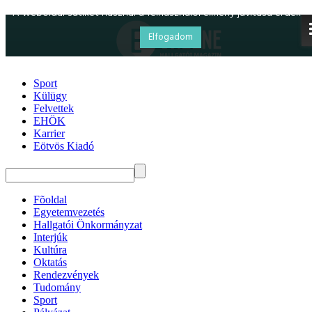
Sport
Külügy
Felvettek
EHÖK
Karrier
Eötvös Kiadó
Fõoldal
Egyetemvezetés
Hallgatói Önkormányzat
Interjúk
Kultúra
Oktatás
Rendezvények
Tudomány
Sport