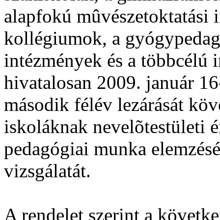
alapfokú mûvészetoktatási 
kollégiumok, a gyógypedagó
intézmények és a többcélú i
hivatalosan 2009. január 16-
második félév lezárását köv
iskoláknak nevelõtestületi é
pedagógiai munka elemzését
vizsgálatát.
A rendelet szerint a követk