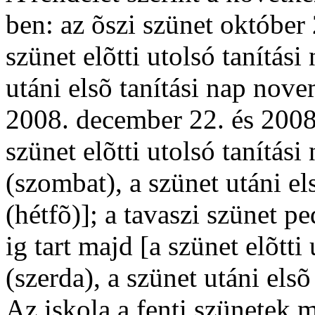
ben: az õszi szünet október 
szünet elõtti utolsó tanítási
utáni elsõ tanítási nap novem
2008. december 22. és 2008.
szünet elõtti utolsó tanítás
(szombat), a szünet utáni el
(hétfõ)]; a tavaszi szünet pe
ig tart majd [a szünet elõtti 
(szerda), a szünet utáni elsõ 
Az iskola a fenti szünetek m