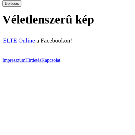
Véletlenszerû kép
ELTE Online
a Facebookon!
Impresszum
Hirdetés
Kapcsolat