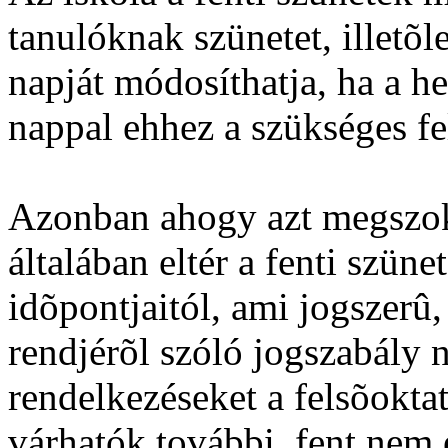
tanulóknak szünetet, illetõl
napját módosíthatja, ha a he
nappal ehhez a szükséges fe
Azonban ahogy azt megszok
általában eltér a fenti szün
idõpontjaitól, ami jogszerû
rendjérõl szóló jogszabály 
rendelkezéseket a felsõokta
várhatók további, fent nem 