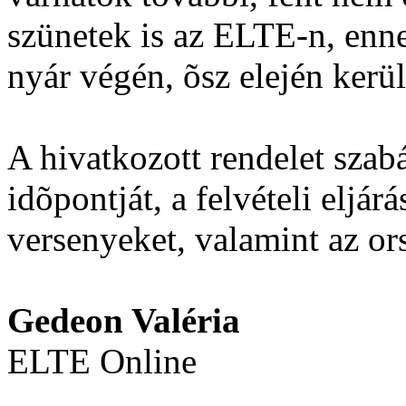
szünetek is az ELTE-n, enn
nyár végén, õsz elején kerü
A hivatkozott rendelet szab
idõpontját, a felvételi eljár
versenyeket, valamint az ors
Gedeon Valéria
ELTE Online