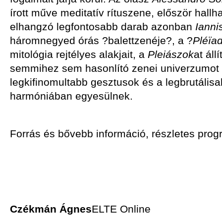
írott műve meditatív rítuszene, először hallh
elhangzó legfontosabb darab azonban
Ianni
háromnegyed órás ?balettzenéje?, a ?
Pléïa
mitológia rejtélyes alakjait, a
Pleiászok
at áll
semmihez sem hasonlító zenei univerzumot 
legkifinomultabb gesztusok és a legbrutálisa
harmóniában egyesülnek.
Forrás és bővebb információ, részletes progr
Czékmán Ágnes
ELTE Online