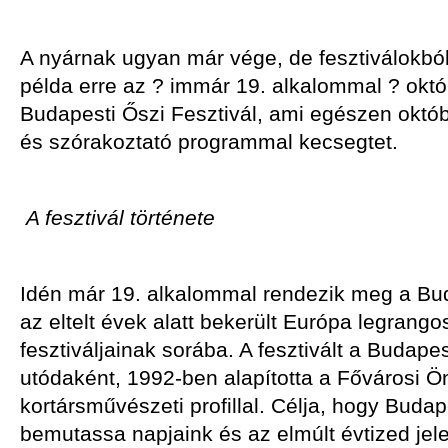
A nyárnak ugyan már vége, de fesztiválokból
példa erre az ? immár 19. alkalommal ? okt
Budapesti Őszi Fesztivál, ami egészen októ
és szórakoztató programmal kecsegtet.
A fesztivál története
Idén már 19. alkalommal rendezik meg a Bud
az eltelt évek alatt bekerült Európa legrang
fesztiváljainak sorába. A fesztivált a Budap
utódaként, 1992-ben alapította a Fővárosi 
kortársművészeti profillal. Célja, hogy Bud
bemutassa napjaink és az elmúlt évtized jele