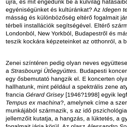
újra, és mit engedünk be a külvilág hatásaibó
egyéniségünket és kultúránkat? Az
Idegen t
másság és különbözőség eltérő fogalmait járj
térbeli installációk segítségével. Eltérő s
Londonból, New Yorkból, Budapestről és má
teszik kockára képzeteinket az otthonról, a b
Zenei színtéren pedig olyan neves együttesek
a
Strasbourgi Ütőegyüttes.
Budapesti koncer
egy ősbemutató hangzik el. E koncerten ol
hallhatunk, mint például a spektrális zene at
francia
Gérard Grisey
[1946?1998] egyik legf
Tempus ex machina
?, amelynek címe a szer
munkájából származik, s az idő pszichológia
jellemzőit kutatja, a hangzás, a lüktetés, a 
fogalmait járja körül. Az olasz
Alessandro Sol