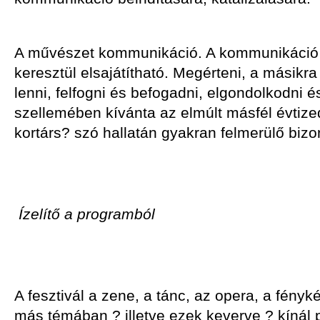
A művészet kommunikáció. A kommunikáció
keresztül elsajátítható. Megérteni, a másikra
lenni, felfogni és befogadni, elgondolkodni é
szellemében kívánta az elmúlt másfél évtize
kortárs? szó hallatán gyakran felmerülő bizo
Ízelítő a programból
A fesztivál a zene, a tánc, az opera, a fényk
más témában ? illetve ezek keverve ? kínál