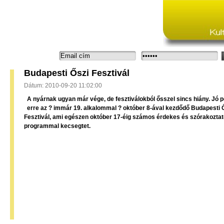
Bejelentkezés:
Budapesti Őszi Fesztivál
Dátum: 2010-09-20 11:02:00
A nyárnak ugyan már vége, de fesztiválokból ősszel sincs hiány. Jó p
erre az ? immár 19. alkalommal ? október 8-ával kezdődő Budapesti 
Fesztivál, ami egészen október 17-éig számos érdekes és szórakozta
programmal kecsegtet.