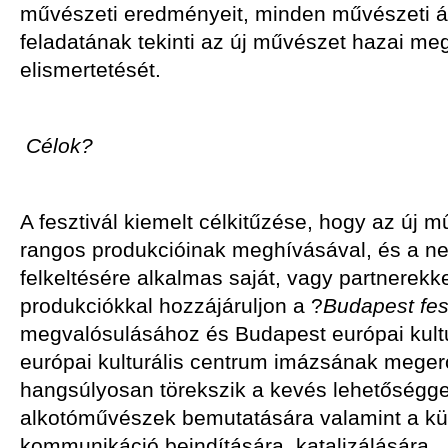
művészeti eredményeit, minden művészeti 
feladatának tekinti az új művészet hazai megi
elismertetését.
Célok?
A fesztivál kiemelt célkitűzése, hogy az új 
rangos produkcióinak meghívásával, és a n
felkeltésére alkalmas saját, vagy partnerekk
produkciókkal hozzájáruljon a ?
Budapest fes
megvalósulásához és Budapest európai kultur
európai kulturális centrum imázsának megerő
hangsúlyosan törekszik a kevés lehetőséggel
alkotóművészek bemutatására valamint a kü
kommunikáció beindítására, katalizálására.