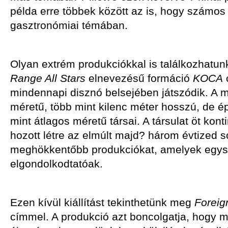
példa erre többek között az is, hogy számos
gasztronómiai témában.
Olyan extrém produkciókkal is találkozhatun
Range All Stars
elnevezésű formáció
KOCA
mindennapi disznó belsejében játszódik. A
méretű, több mint kilenc méter hosszú, de é
mint átlagos méretű társai. A társulat öt ko
hozott létre az elmúlt majd? három évtized
meghökkentőbb produkciókat, amelyek egys
elgondolkodtatóak.
Ezen kívül kiállítást tekinthetünk meg
Foreig
címmel. A produkció azt boncolgatja, hogy m