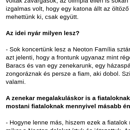
voltak zavargások, az olimpia ellen is sokan
izgalmas volt, hogy egy katona állt az öltöző
mehettünk ki, csak együtt.
Az idei nyár milyen lesz?
- Sok koncertünk lesz a Neoton Família sztár
azt jelenti, hogy a frontunk ugyanaz mint ré
Baracs és van egy zenekarunk, egy házaspár
zongoráznak és persze a fiam, aki dobol. S
valami.
A zenekar megalakuláskor is a fiataloknak 
mostani fiataloknak mennyivel másabb én
- Hogyne lenne más, hiszem ezek a fiatalok