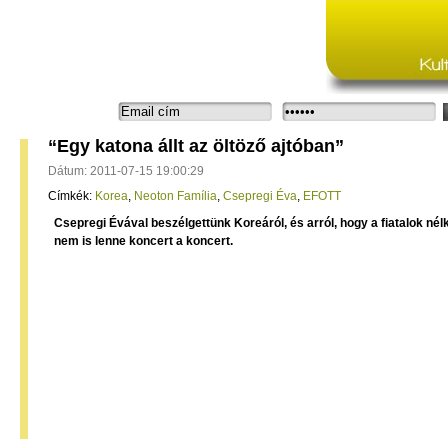
Bejelentkezés:
“Egy katona állt az öltöző ajtóban”
Dátum: 2011-07-15 19:00:29
Címkék:
Korea
,
Neoton Família
,
Csepregi Éva
,
EFOTT
Csepregi Évával beszélgettünk Koreáról, és arról, hogy a fiatalok nél
nem is lenne koncert a koncert.