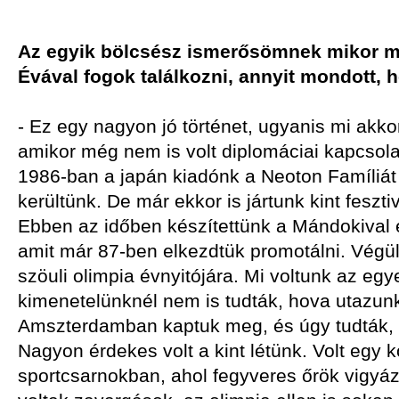
Az egyik bölcsész ismerősömnek mikor m
Évával fogok találkozni, annyit mondott, 
- Ez egy nagyon jó történet, ugyanis mi akko
amikor még nem is volt diplomáciai kapcsolat
1986-ban a japán kiadónk a Neoton Famíliát 
kerültünk. De már ekkor is jártunk kint feszt
Ebben az időben készítettünk a Mándokival eg
amit már 87-ben elkezdtük promotálni. Végü
szöuli olimpia évnyitójára. Mi voltunk az egye
kimenetelünknél nem is tudták, hova utazun
Amszterdamban kaptuk meg, és úgy tudták
Nagyon érdekes volt a kint létünk. Volt egy 
sportcsarnokban, ahol fegyveres őrök vigyá