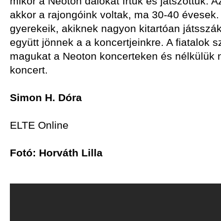
mikor a Neoton dalokat írtuk és játszottuk. A
akkor a rajongóink voltak, ma 30-40 évesek
gyerekeik, akiknek nagyon kitartóan játsszák
együtt jönnek a a koncertjeinkre. A fiatalok sz
magukat a Neoton koncerteken és nélkülük n
koncert.
Simon H. Dóra
ELTE Online
Fotó: Horváth Lilla