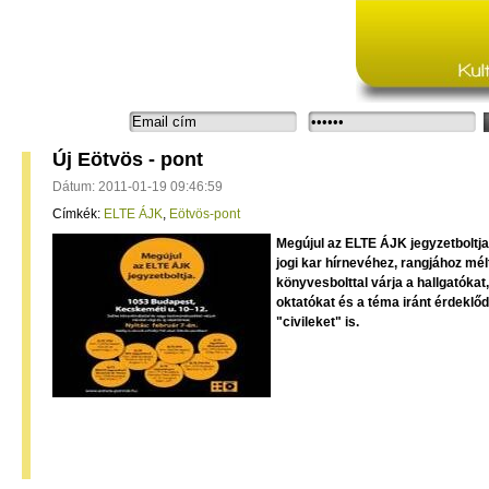
Bejelentkezés:
Új Eötvös - pont
Dátum: 2011-01-19 09:46:59
Címkék:
ELTE ÁJK
,
Eötvös-pont
Megújul az ELTE ÁJK jegyzetboltja
jogi kar hírnevéhez, rangjához mél
könyvesbolttal várja a hallgatókat,
oktatókat és a téma iránt érdeklő
"civileket" is.