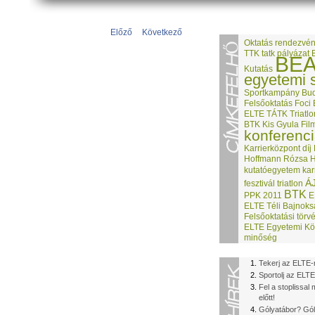
Előző
Következő
Oktatás
rendezvé
TTK
tatk
pályázat
BE
Kutatás
egyetemi 
Sportkampány
Bud
Felsőoktatás
Foci
ELTE TÁTK
Triatl
BTK
Kis Gyula
Fil
konferenc
Karrierközpont
díj
Hoffmann Rózsa
kutatóegyetem
kar
Á
fesztivál
triatlon
BTK
PPK
2011
E
ELTE Téli Bajnok
Felsőoktatási törv
ELTE Egyetemi Kö
minőség
Tekerj az ELTE-
Sportolj az ELTE
Fel a stoplissa
előtt!
Gólyatábor? Gól