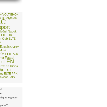
ny
VOLT
EHÖK
Buli
Polythlon
AC
sport
aörsi Napok
ELTE TTK
on Klub
ELTE
m
ia
futás
OMHV
Mozi
HÖK
ELTE ÁJK
Futsal
rier
LEN
JK
LTE SE
HÖOK
ság
EFOTT
ény
ELTE PPK
nyvtár
Sakk
n!
-n!
l még az egyetem
yabál? -