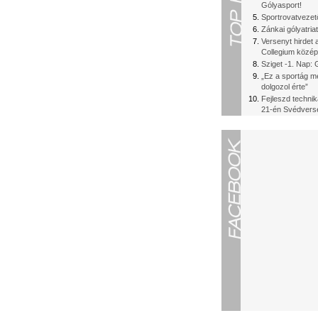
Gólyasport!
Sportrovatvezet
Zánkai gólyatriat
Versenyt hirdet 
Collegium közép
Sziget -1. Nap: 
„Ez a sportág me
dolgozol érte”
Fejleszd techni
21-én Svédvers