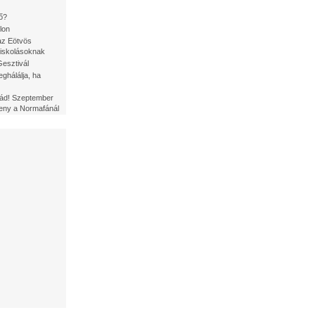
ő?
lon
az Eötvös
iskolásoknak
Gesztivál
ghálálja, ha
kád! Szeptember
eny a Normafánál