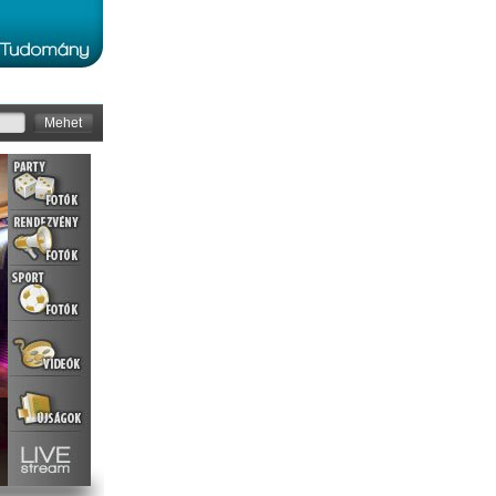
Mehet
EFOTT
Helyszín:
Szolnok - Tiszaliget
Dátum:
2011-07-17